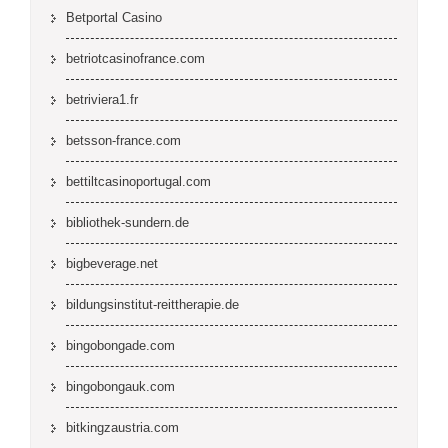
Betportal Casino
betriotcasinofrance.com
betriviera1.fr
betsson-france.com
bettiltcasinoportugal.com
bibliothek-sundern.de
bigbeverage.net
bildungsinstitut-reittherapie.de
bingobongade.com
bingobongauk.com
bitkingzaustria.com