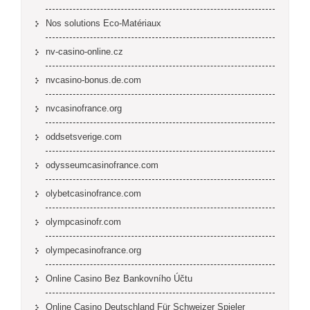
Nos solutions Eco-Matériaux
nv-casino-online.cz
nvcasino-bonus.de.com
nvcasinofrance.org
oddsetsverige.com
odysseumcasinofrance.com
olybetcasinofrance.com
olympcasinofr.com
olympecasinofrance.org
Online Casino Bez Bankovního Účtu
Online Casino Deutschland Für Schweizer Spieler