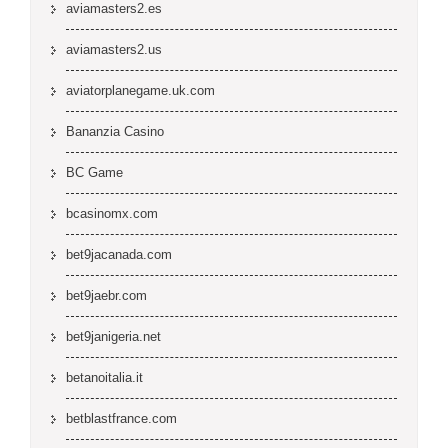
aviamasters2.es
aviamasters2.us
aviatorplanegame.uk.com
Bananzia Casino
BC Game
bcasinomx.com
bet9jacanada.com
bet9jaebr.com
bet9janigeria.net
betanoitalia.it
betblastfrance.com