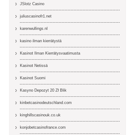
JSlotz Casino
juliuscasinofr1.net
karenwullings.nl
kasino ilman kierrätystä
Kasinot Ilman Kierrätysvaatimusta
Kasinot Netissä
Kasinot Suomi
Kasyno Depozyt 20 Zł Blik
kinbetcasinodeutschland.com
kinghillscasinouk.co.uk
konjobetcasinofrance.com