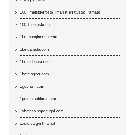
100 Ilmaiskierrosta Ilman Kierrätystä: Parhaat
100 Talletusbonus
1bet-bangladesh.com
1betcanada.com
1betindonesia.com
1betmagyar.com
1gobrasil.com
1godeutschland.com
1xbetcasinoportugal.com
1xslotsargentina.net