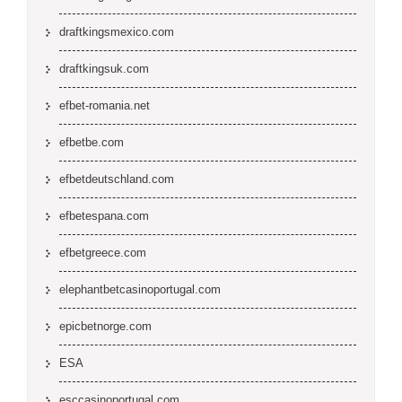
draftkingsmexico.com
draftkingsuk.com
efbet-romania.net
efbetbe.com
efbetdeutschland.com
efbetespana.com
efbetgreece.com
elephantbetcasinoportugal.com
epicbetnorge.com
ESA
esccasinoportugal.com