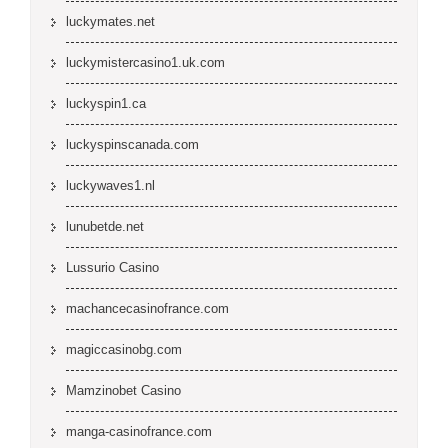
luckymates.net
luckymistercasino1.uk.com
luckyspin1.ca
luckyspinscanada.com
luckywaves1.nl
lunubetde.net
Lussurio Casino
machancecasinofrance.com
magiccasinobg.com
Mamzinobet Casino
manga-casinofrance.com