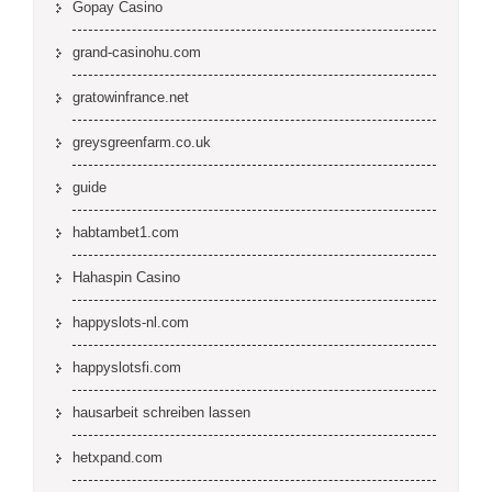
Gopay Casino
grand-casinohu.com
gratowinfrance.net
greysgreenfarm.co.uk
guide
habtambet1.com
Hahaspin Casino
happyslots-nl.com
happyslotsfi.com
hausarbeit schreiben lassen
hetxpand.com