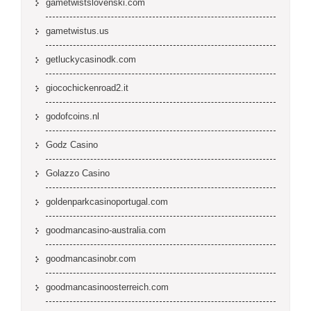
gametwistslovenski.com
gametwistus.us
getluckycasinodk.com
giocochickenroad2.it
godofcoins.nl
Godz Casino
Golazzo Casino
goldenparkcasinoportugal.com
goodmancasino-australia.com
goodmancasinobr.com
goodmancasinoosterreich.com