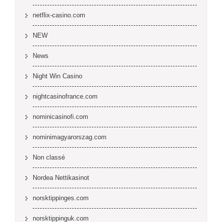
netflix-casino.com
NEW
News
Night Win Casino
nightcasinofrance.com
nominicasinofi.com
nominimagyarorszag.com
Non classé
Nordea Nettikasinot
norsktippinges.com
norsktippinguk.com