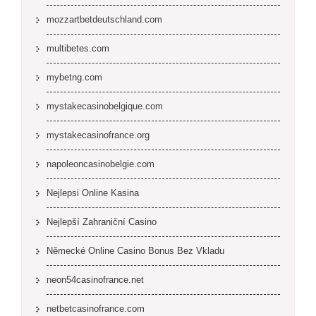
mozzartbetdeutschland.com
multibetes.com
mybetng.com
mystakecasinobelgique.com
mystakecasinofrance.org
napoleoncasinobelgie.com
Nejlepsi Online Kasina
Nejlepší Zahraniční Casino
Německé Online Casino Bonus Bez Vkladu
neon54casinofrance.net
netbetcasinofrance.com