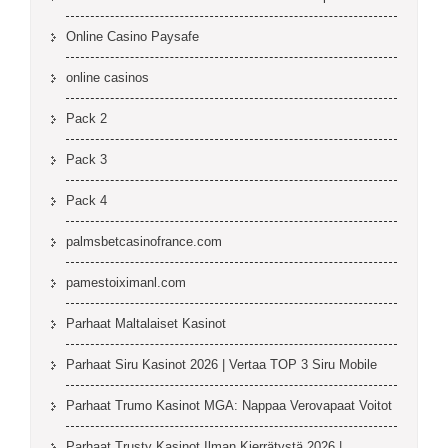
Online Casino Paysafe
online casinos
Pack 2
Pack 3
Pack 4
palmsbetcasinofrance.com
pamestoiximanl.com
Parhaat Maltalaiset Kasinot
Parhaat Siru Kasinot 2026 | Vertaa TOP 3 Siru Mobile
Parhaat Trumo Kasinot MGA: Nappaa Verovapaat Voitot
Parhaat Trusty Kasinot Ilman Kierrätystä 2026 |