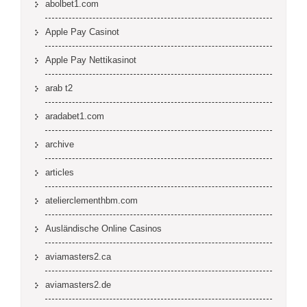
abolbet1.com
Apple Pay Casinot
Apple Pay Nettikasinot
arab t2
aradabet1.com
archive
articles
atelierclementhbm.com
Ausländische Online Casinos
aviamasters2.ca
aviamasters2.de