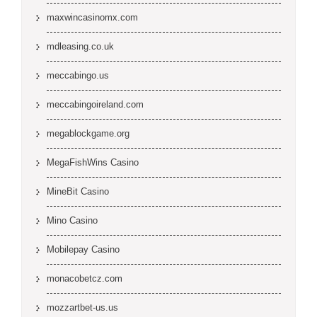
maxwincasinomx.com
mdleasing.co.uk
meccabingo.us
meccabingoireland.com
megablockgame.org
MegaFishWins Casino
MineBit Casino
Mino Casino
Mobilepay Casino
monacobetcz.com
mozzartbet-us.us