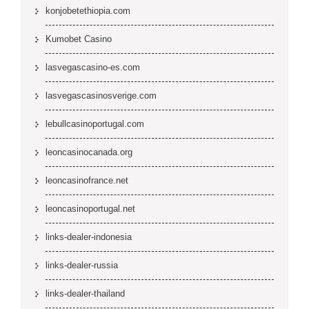
konjobetethiopia.com
Kumobet Casino
lasvegascasino-es.com
lasvegascasinosverige.com
lebullcasinoportugal.com
leoncasinocanada.org
leoncasinofrance.net
leoncasinoportugal.net
links-dealer-indonesia
links-dealer-russia
links-dealer-thailand