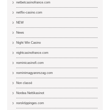
netbetcasinofrance.com
netflix-casino.com
NEW
News
Night Win Casino
nightcasinofrance.com
nominicasinofi.com
nominimagyarorszag.com
Non classé
Nordea Nettikasinot
norsktippinges.com