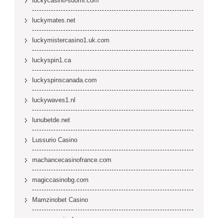
luckycasino-suomi.com
luckymates.net
luckymistercasino1.uk.com
luckyspin1.ca
luckyspinscanada.com
luckywaves1.nl
lunubetde.net
Lussurio Casino
machancecasinofrance.com
magiccasinobg.com
Mamzinobet Casino