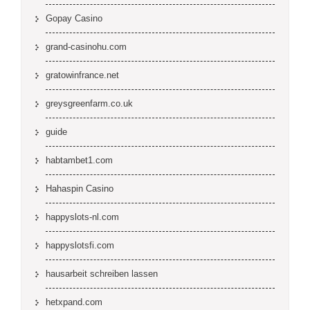
Gopay Casino
grand-casinohu.com
gratowinfrance.net
greysgreenfarm.co.uk
guide
habtambet1.com
Hahaspin Casino
happyslots-nl.com
happyslotsfi.com
hausarbeit schreiben lassen
hetxpand.com