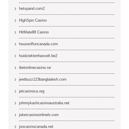
hetxpand.com2
HighSpin Casino
HitMate88 Casino
houseoffuncanada.com
huidziektenhasselt.be2
ibetonlinecasino.se
jeetbuzz123bangladesh.com
jetcasinoca.org
johnnykashcasinoaustralia.net
jokercasinoonlinelv.com
joocasinocanada.net