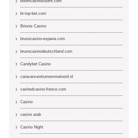
boomcasinosuomi.com
br-top-bet.com
Brionis Casino
brunocasino-espana.com
brunocasinodeutschland.com
Candybet Casino
caravancentrumemmeloord.nl
cashedcasino-france.com
Casino
casino arab
Casino Night