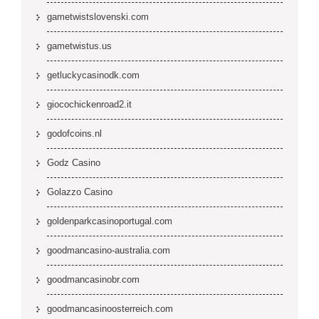
gametwistslovenski.com
gametwistus.us
getluckycasinodk.com
giocochickenroad2.it
godofcoins.nl
Godz Casino
Golazzo Casino
goldenparkcasinoportugal.com
goodmancasino-australia.com
goodmancasinobr.com
goodmancasinoosterreich.com