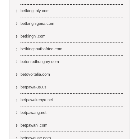
betkingitaly.com
betkingnigeria.com
betkingnl.com
betkingsouthafrica.com
betonredhungary.com
betovoitalia.com
betpawa-us.us
betpawakenya.net
betpawang.net
betpawanl.com
betpawauae.com