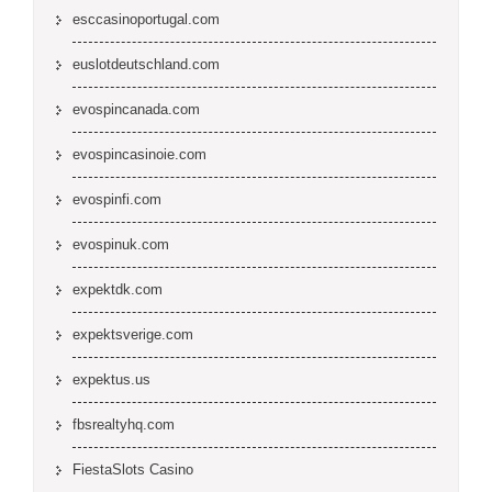
esccasinoportugal.com
euslotdeutschland.com
evospincanada.com
evospincasinoie.com
evospinfi.com
evospinuk.com
expektdk.com
expektsverige.com
expektus.us
fbsrealtyhq.com
FiestaSlots Casino