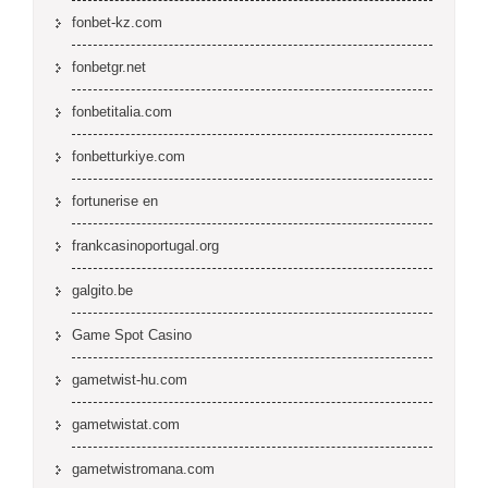
fonbet-kz.com
fonbetgr.net
fonbetitalia.com
fonbetturkiye.com
fortunerise en
frankcasinoportugal.org
galgito.be
Game Spot Casino
gametwist-hu.com
gametwistat.com
gametwistromana.com