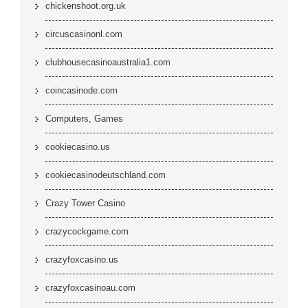
chickenshoot.org.uk
circuscasinonl.com
clubhousecasinoaustralia1.com
coincasinode.com
Computers, Games
cookiecasino.us
cookiecasinodeutschland.com
Crazy Tower Сasino
crazycockgame.com
crazyfoxcasino.us
crazyfoxcasinoau.com